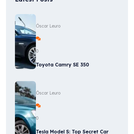
Óscar Leuro
0
Toyota Camry SE 350
Óscar Leuro
0
Tesla Model S: Top Secret Car