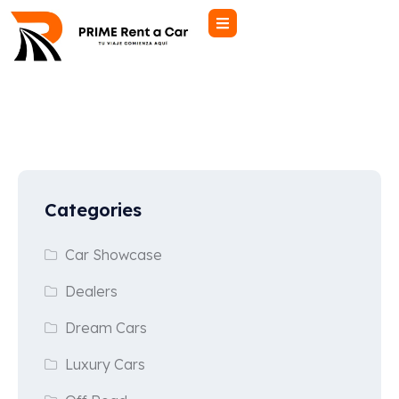
[vikrentcar view=»vikrentcar» lang=»*»]
Categories
Car Showcase
Dealers
Dream Cars
Luxury Cars