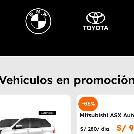
Vehículos en promoció
-65%
Mitsubishi ASX Automático
S/
99.00
S/ 280/ día
/Día