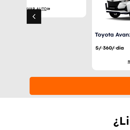
Toyota Avanza Automático
S/
159.00
S/ 360/ día
/Día
RESERVAR AUTO
¿L