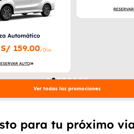
RESERVAR AUTO
1
2
3
4
5
6
7
8
Ver todas las promociones
isto para tu próximo via