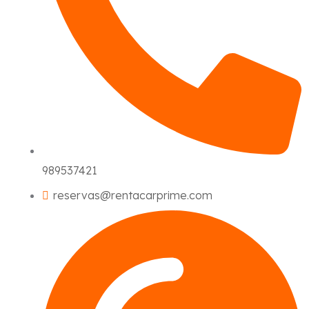
989537421
reservas@rentacarprime.com