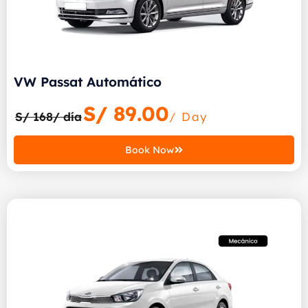
VW Passat Automático
S/
89.00
S/ 168/ día
/ Day
Book Now