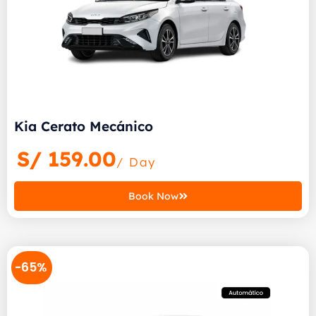
Kia Cerato Mecánico
S/
159.00
/ Day
Book Now
-65%