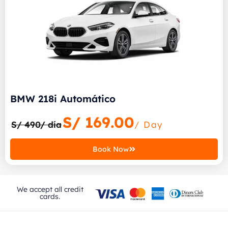
BMW 218i Automático
S/
169.00
S/ 490/ día
/ Day
Book Now
We accept all credit
cards.